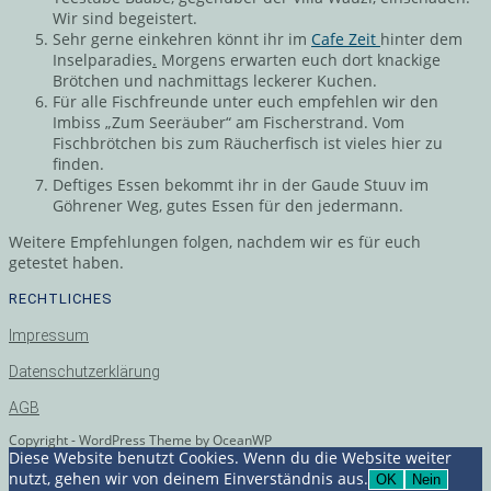
Wir sind begeistert.
Sehr gerne einkehren könnt ihr im
Cafe Zeit
hinter dem
Inselparadies
.
Morgens erwarten euch dort knackige
Brötchen und nachmittags leckerer Kuchen.
Für alle Fischfreunde unter euch empfehlen wir den
Imbiss „Zum Seeräuber“ am Fischerstrand. Vom
Fischbrötchen bis zum Räucherfisch ist vieles hier zu
finden.
Deftiges Essen bekommt ihr in der Gaude Stuuv im
Göhrener Weg, gutes Essen für den jedermann.
Weitere Empfehlungen folgen, nachdem wir es für euch
getestet haben.
RECHTLICHES
Impressum
Datenschutzerklärung
AGB
Copyright - WordPress Theme by OceanWP
Diese Website benutzt Cookies. Wenn du die Website weiter
nutzt, gehen wir von deinem Einverständnis aus.
OK
Nein