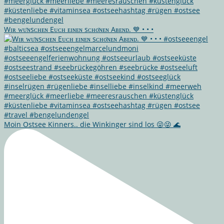
Wɪʀ ᴡᴜ̈ɴsᴄʜᴇɴ Eᴜᴄʜ ᴇɪɴᴇɴ sᴄʜᴏ̈ɴᴇɴ Aʙᴇɴᴅ. 💙 • • •
Moin Ostsee Kinners.. die Winkinger sind los 😜😜 🌊