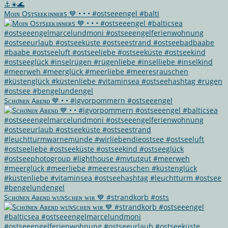
Mᴏɪɴ Osᴛsᴇᴇᴋɪɴɴᴇʀs 💙 • • • #ostseeengel #balti
Sᴄʜᴏ̈ɴᴇɴ Aʙᴇɴᴅ 💙 • • #igvorpommern #ostseeengel
Sᴄʜᴏ̈ɴᴇɴ Aʙᴇɴᴅ ᴡᴜ̈ɴsᴄʜᴇɴ ᴡɪʀ 💙 #strandkorb #osts