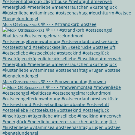
Mᴏɪɴ Osᴛsᴇᴇᴋɪɴɴᴇʀs 💙 • • • #strandkorb #ostsee
Mᴏɪɴ Osᴛsᴇᴇᴋɪɴɴᴇʀs 💙 • • • #möwenmontag #möwen