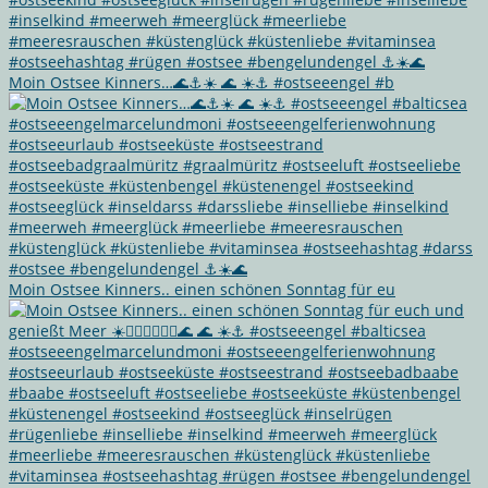
Moin Ostsee Kinners…🌊⚓️☀️ 🌊 ☀️⚓️ #ostseeengel #b
Moin Ostsee Kinners.. einen schönen Sonntag für eu