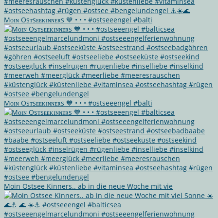
Mᴏɪɴ Osᴛsᴇᴇᴋɪɴɴᴇʀs 💙 • • • #ostseeengel #balti
Mᴏɪɴ Osᴛsᴇᴇᴋɪɴɴᴇʀs 💙 • • • #ostseeengel #balti
Moin Ostsee Kinners.. ab in die neue Woche mit vie