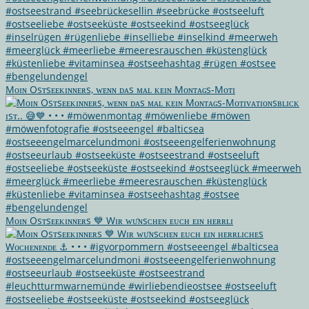
Mᴏɪɴ Osᴛsᴇᴇᴋɪɴɴᴇʀs, ᴡᴇɴɴ ᴅᴀs ᴍᴀʟ ᴋᴇɪɴ Mᴏɴᴛᴀɢs-Mᴏᴛɪ
Mᴏɪɴ Osᴛsᴇᴇᴋɪɴɴᴇʀs 💙 Wɪʀ ᴡᴜ̈ɴsᴄʜᴇɴ ᴇᴜᴄʜ ᴇɪɴ ʜᴇʀʀʟɪ