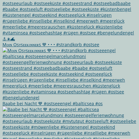
Mᴏɪɴ Osᴛsᴇᴇᴋɪɴɴᴇʀs 💙 • • • #strandkorb #ostsee
Baabe bei Nacht 💙 #ostseeengel #balticsea #os