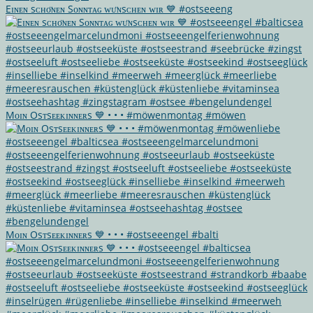
Eɪɴᴇɴ sᴄʜᴏ̈ɴᴇɴ Sᴏɴɴᴛᴀɢ ᴡᴜ̈ɴsᴄʜᴇɴ ᴡɪʀ 💙 #ostseeeng
Mᴏɪɴ Osᴛsᴇᴇᴋɪɴɴᴇʀs 💙 • • • #möwenmontag #möwen
Mᴏɪɴ Osᴛsᴇᴇᴋɪɴɴᴇʀs 💙 • • • #ostseeengel #balti